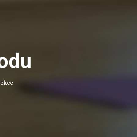
rodu
lekce